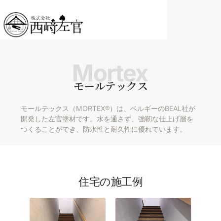
内
容
を
ス
キ
Mortex
ッ
プ
モールテックス
モールテックス（MORTEX®）は、ベルギーのBEAL社が
開発した左官塗材です。
水を通さず、強靭な仕上げ層を
つくることができ、防水性と耐久性に優れています。
住宅の施工例