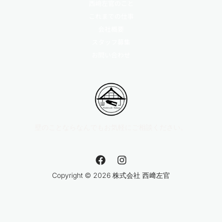
西﨑左官のこと
これまでの仕事
会社概要
スタッフ募集
お問い合わせ
壁のことならなんでもお気軽にご相談ください。
F
I
a
n
c
s
Copyright © 2026 株式会社 西﨑左官
e
t
b
a
o
g
o
r